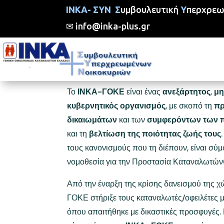
ΙΝΚΑ- ΣΥΝ
Σ
υμβουλευτική
Υ
περχρε
✉
info@inka-plus.g
r
Σχετικά με το Ι
Το
ΙΝΚΑ-ΓΟΚΕ
είναι ένας
ανεξάρτητος
,
μη
κυβερνητικός οργανισμός
, με σκοπό τη
πρ
δικαιωμάτων
και των
συμφερόντων των 
και τη
βελτίωση της ποιότητας ζωής τους
τους κανονισμούς που τη διέπουν, είναι σύμ
νομοθεσία για την Προστασία Καταναλωτών
Από την έναρξη της κρίσης δανεισμού της 
ΓΟΚΕ στήριξε τους καταναλωτές/οφειλέτες μ
όπου απαιτήθηκε με δικαστικές προσφυγές.