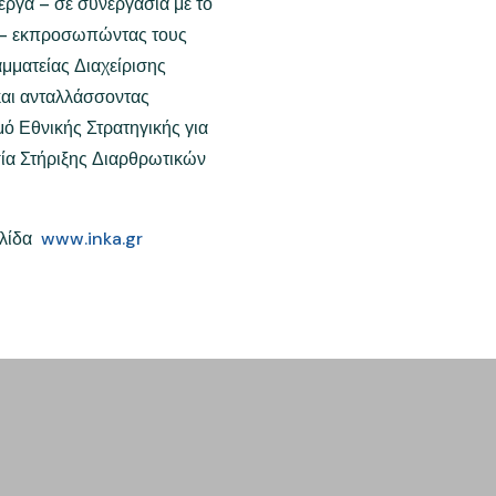
εργά – σε συνεργασία με το
Π – εκπροσωπώντας τους
αμματείας Διαχείρισης
και ανταλλάσσοντας
μό Εθνικής Στρατηγικής για
σία Στήριξης Διαρθρωτικών
ελίδα
www.inka.gr