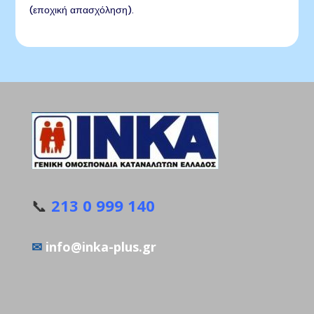
(εποχική απασχόληση).
📞
213 0 999 140
✉
info@inka-plus.gr