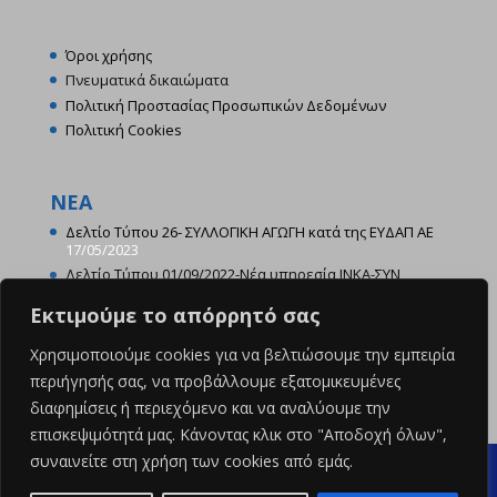
Όροι χρήσης
Πνευματικά δικαιώματα
Πολιτική Προστασίας Προσωπικών Δεδομένων
Πολιτική Cookies
ΝΕΑ
Δελτίο Τύπου 26- ΣΥΛΛΟΓΙΚΗ ΑΓΩΓΗ κατά της ΕΥΔΑΠ ΑΕ
17/05/2023
Δελτίο Τύπου 01/09/2022-Νέα υπηρεσία ΙΝΚΑ-ΣΥΝ
22/09/2022
Εκτιμούμε το απόρρητό σας
ΔΕΛΤΙΟ ΤΥΠΟΥ- Ενημέρωση Υπερχρεωμένων
Καταναλωτών με χρηματοδότηση της Ε.Ε.
21/09/2022
Χρησιμοποιούμε cookies για να βελτιώσουμε την εμπειρία
περιήγησής σας, να προβάλλουμε εξατομικευμένες
διαφημίσεις ή περιεχόμενο και να αναλύουμε την
επισκεψιμότητά μας. Κάνοντας κλικ στο "Αποδοχή όλων",
συναινείτε στη χρήση των cookies από εμάς.